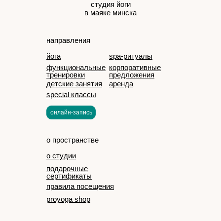
студия йоги
в маяке минска
направления
йога
spa-ритуалы
функциональные
корпоративные
тренировки
предложения
детские занятия
аренда
special классы
онлайн-запись
о пространстве
о студии
подарочные
сертификаты
правила посещения
proyoga shop