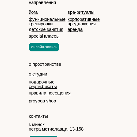
направления
йога
spa-ритуалы
функциональные
корпоративные
тренировки
предложения
детские занятия
аренда
special классы
онлайн-запись
о пространстве
о студии
подарочные
сертификаты
правила посещения
proyoga shop
контакты
г. минск
петра мстиславца, 13-158