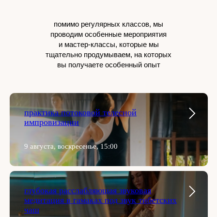
помимо регулярных классов, мы
проводим особенные мероприятия
и мастер-классы, которые мы
тщательно продумываем, на которых
вы получаете особенный опыт
практика потоковой телесной
импровизации
9 августа, воскресенье, 15:00
глубокая расслабляющая звуковая
медитация в гамаках под звук тибетских
чаш