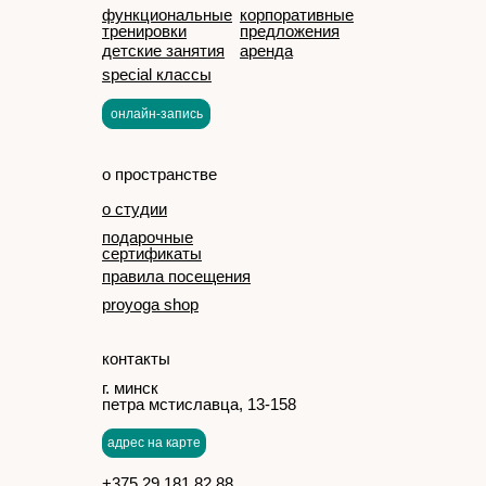
функциональные
корпоративные
тренировки
предложения
детские занятия
аренда
special классы
онлайн-запись
о пространстве
о студии
подарочные
сертификаты
правила посещения
proyoga shop
контакты
г. минск
петра мстиславца, 13-158
адрес на карте
+375 29 181 82 88