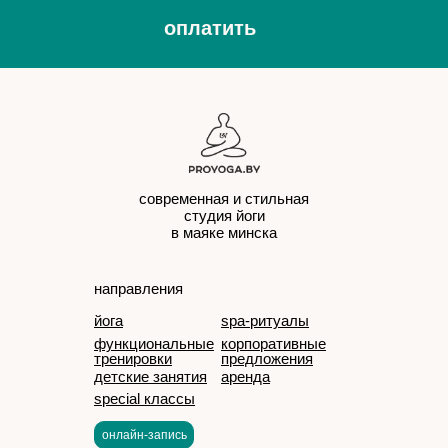
оплатить
современная и стильная
студия йоги
в маяке минска
направления
йога
spa-ритуалы
функциональные
корпоративные
тренировки
предложения
детские занятия
аренда
special классы
онлайн-запись