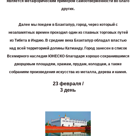
является метафорическим примером самоотверженности во благо
других.
Далее мы поедем в
Бхактапур
, город, через который с
незапамятных времен проходил один из главных торговых путей
из Тибета в Индию. В средние века Бхактапур обладал властью
над всей территорией долины Катманду. Город занесен в список
Всемирного наследия ЮНЕСКО благодаря хорошо сохранившимся
дворцовым площадям, храмам, прудам, колодцам, а также
собраниям произведения искусства из металла, дерева и камня.
23 февраля /
3 день