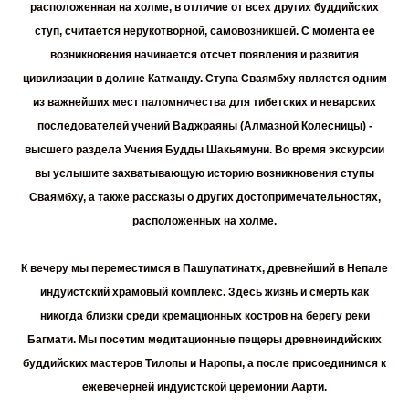
расположенная на холме, в отличие от всех других буддийских
ступ, считается нерукотворной, самовозникшей. С момента ее
возникновения начинается отсчет появления и развития
цивилизации в долине Катманду. Ступа Сваямбху является одним
из важнейших мест паломничества для тибетских и неварских
последователей учений Ваджраяны (Алмазной Колесницы) -
высшего раздела Учения Будды Шакьямуни. Во время экскурсии
вы услышите захватывающую историю возникновения ступы
Сваямбху, а также рассказы о других достопримечательностях,
расположенных на холме.
К вечеру мы переместимся в
Пашупатинатх
, древнейший в Непале
индуистский храмовый комплекс. Здесь жизнь и смерть как
никогда близки среди кремационных костров на берегу реки
Багмати. Мы посетим медитационные пещеры древнеиндийских
буддийских мастеров Тилопы и Наропы, а после присоединимся к
ежевечерней индуистской церемонии Аарти.