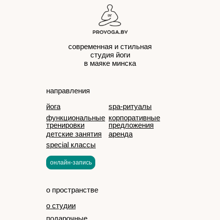
современная и стильная
студия йоги
в маяке минска
направления
йога
spa-ритуалы
функциональные
корпоративные
тренировки
предложения
детские занятия
аренда
special классы
онлайн-запись
о пространстве
о студии
подарочные